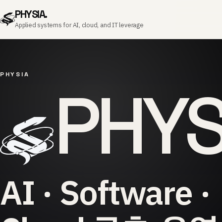
PHYSIA.
Applied systems for AI, cloud, and IT leverage
PHYSIA
PHYS
AI · Software ·