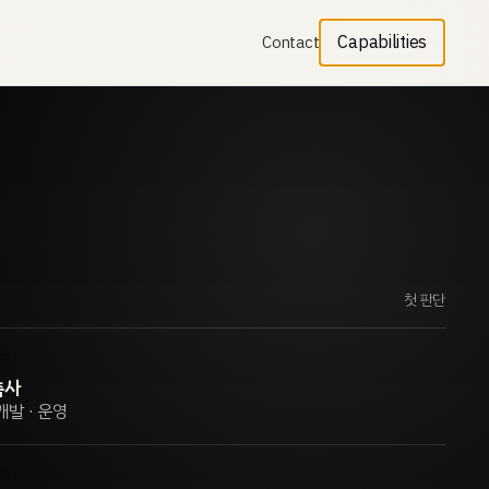
Capabilities
Contact
첫 판단
할
축사
개발 · 운영
위