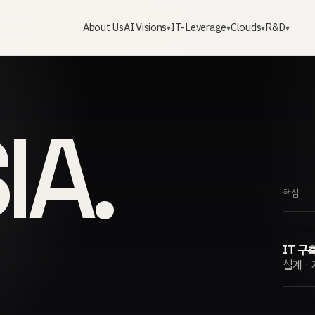
About Us
AI Visions
IT-Leverage
Clouds
R&D
▾
▾
▾
▾
IA.
핵심
회사 역
IT 구
설계 · 
맡는 범