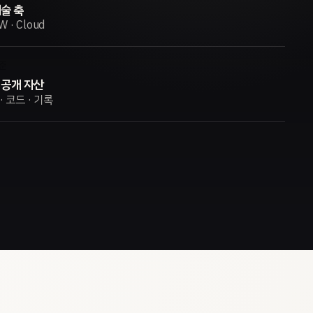
술 축
/W · Cloud
준
 공개 자산
· 코드 · 기록