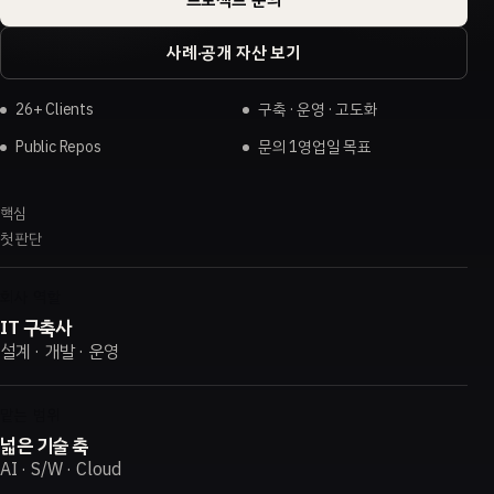
사례·공개 자산 보기
26+ Clients
구축 · 운영 · 고도화
Public Repos
문의 1영업일 목표
핵심
첫 판단
회사 역할
IT 구축사
설계 · 개발 · 운영
맡는 범위
넓은 기술 축
AI · S/W · Cloud