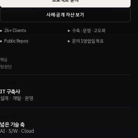
사례·공개 자산 보기
26+ Clients
구축 · 운영 · 고도화
Public Repos
문의 1영업일 목표
핵심
첫 판단
회사 역할
IT 구축사
설계 · 개발 · 운영
맡는 범위
넓은 기술 축
AI · S/W · Cloud