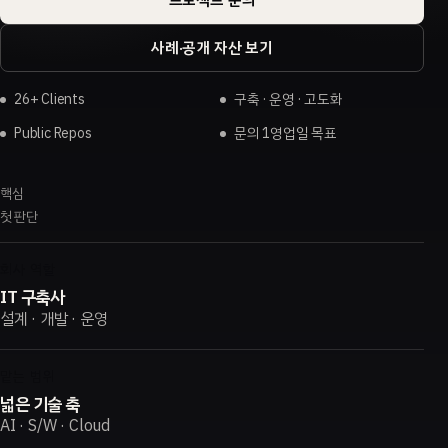
사례·공개 자산 보기
26+ Clients
구축 · 운영 · 고도화
Public Repos
문의 1영업일 목표
핵심
첫 판단
회사 역할
IT 구축사
설계 · 개발 · 운영
맡는 범위
넓은 기술 축
AI · S/W · Cloud