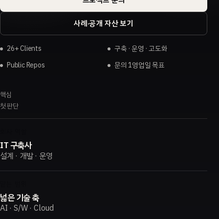
사례·공개 자산 보기
26+ Clients
구축 · 운영 · 고도화
Public Repos
문의 1영업일 목표
핵심
첫 판단
회사 역할
IT 구축사
설계 · 개발 · 운영
맡는 범위
넓은 기술 축
AI · S/W · Cloud