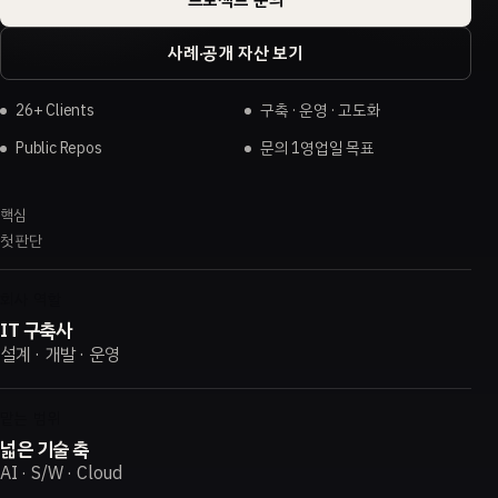
사례·공개 자산 보기
26+ Clients
구축 · 운영 · 고도화
Public Repos
문의 1영업일 목표
핵심
첫 판단
회사 역할
IT 구축사
설계 · 개발 · 운영
맡는 범위
넓은 기술 축
AI · S/W · Cloud