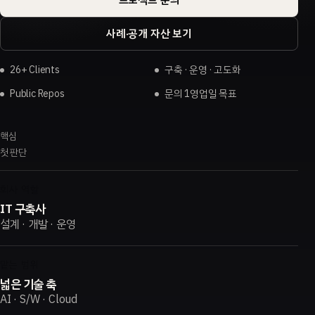
사례·공개 자산 보기
26+ Clients
구축 · 운영 · 고도화
Public Repos
문의 1영업일 목표
핵심
첫 판단
회사 역할
IT 구축사
설계 · 개발 · 운영
맡는 범위
넓은 기술 축
AI · S/W · Cloud