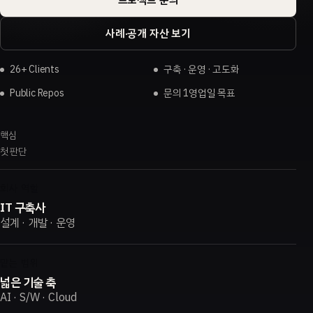
사례·공개 자산 보기
26+ Clients
구축 · 운영 · 고도화
Public Repos
문의 1영업일 목표
핵심
첫 판단
회사 역할
IT 구축사
설계 · 개발 · 운영
맡는 범위
넓은 기술 축
AI · S/W · Cloud