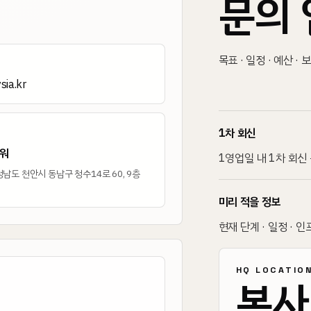
문의 
목표 · 일정 · 예산 ·
ia.kr
1차 회신
워
1영업일 내 1차 회신
남도 천안시 동남구 청수14로 60, 9층
미리 적을 정보
현재 단계 · 일정 · 인
HQ LOCATIO
본사