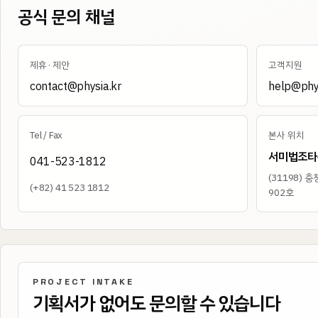
공식 문의 채널
제휴 · 제안
고객지원
contact@physia.kr
help@phys
Tel / Fax
본사 위치
서미법조타
041-523-1812
(
31198
)
충청
(+82) 41 523 1812
902호
PROJECT INTAKE
기획서가 없어도 문의할 수 있습니다