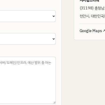
서미법조타워
(
31198
)
충청남도
천안시, 대한민국/
Google Maps 