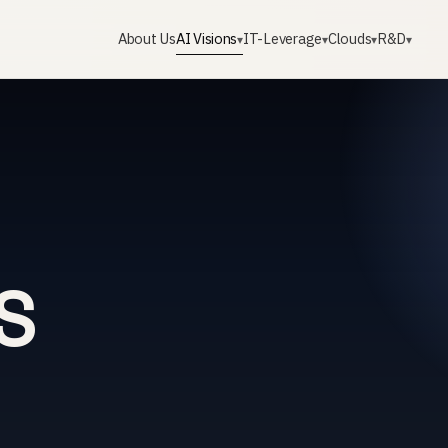
About Us
AI Visions
IT-Leverage
Clouds
R&D
▾
▾
▾
▾
S