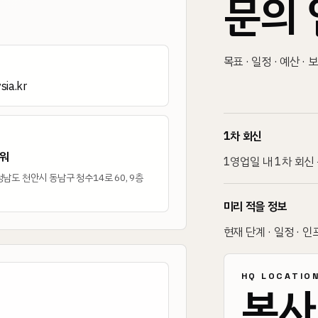
문의 
목표 · 일정 · 예산 ·
ia.kr
1차 회신
워
1영업일 내 1차 회신
남도 천안시 동남구 청수14로 60, 9층
미리 적을 정보
현재 단계 · 일정 · 인
HQ LOCATIO
본사