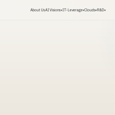
About Us
AI Visions
IT-Leverage
Clouds
R&D
▾
▾
▾
▾