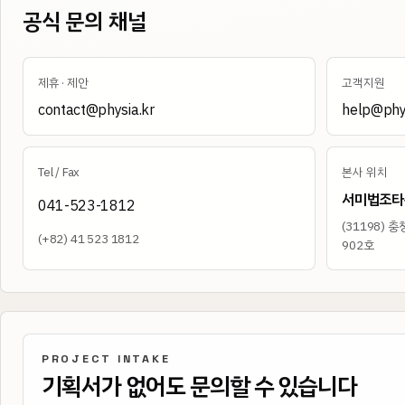
공식 문의 채널
제휴 · 제안
고객지원
contact@physia.kr
help@phys
Tel / Fax
본사 위치
서미법조타
041-523-1812
(
31198
)
충청
(+82) 41 523 1812
902호
PROJECT INTAKE
기획서가 없어도 문의할 수 있습니다