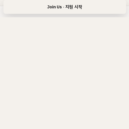
Join Us · 지원 시작
PHYSIA
AI · Cloud · IT-
Leverage · IoT ·
Security
설계 · 개발 · 운영
사업자 정보
피시아 (PHYSIA)
대표
이재협
843-05-01605
041-523-1812
(+82) 41 523 1812
contact@physia.kr
help@physia.kr
(
31198
)
충청남도 천안시 동남구 청수14로 60, 9층 902호
천안시, 대한민국/KR
Company