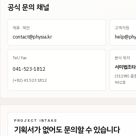
공식 문의 채널
제휴 · 제안
고객지원
contact@physia.kr
help@phys
Tel / Fax
본사 위치
서미법조타
041-523-1812
(
31198
)
충청
(+82) 41 523 1812
902호
PROJECT INTAKE
기획서가 없어도 문의할 수 있습니다