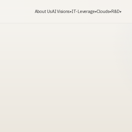
About Us
AI Visions
IT-Leverage
Clouds
R&D
▾
▾
▾
▾