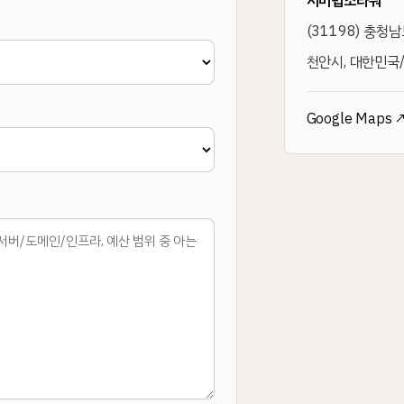
서미법조타워
(
31198
)
충청남도
천안시, 대한민국/
Google Maps 