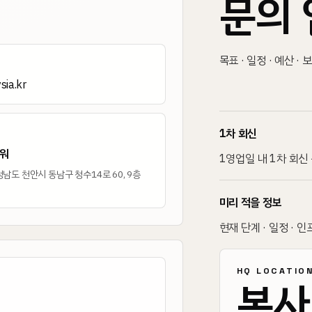
문의 
목표 · 일정 · 예산 ·
ia.kr
1차 회신
워
1영업일 내 1차 회신
남도 천안시 동남구 청수14로 60, 9층
미리 적을 정보
현재 단계 · 일정 · 인
HQ LOCATIO
본사