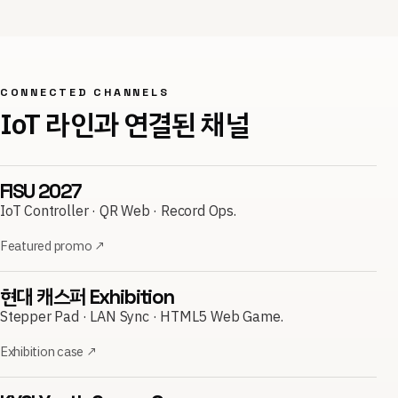
CONNECTED CHANNELS
IoT 라인과 연결된 채널
FISU 2027
IoT Controller · QR Web · Record Ops.
Featured promo
↗
현대 캐스퍼 Exhibition
Stepper Pad · LAN Sync · HTML5 Web Game.
Exhibition case
↗