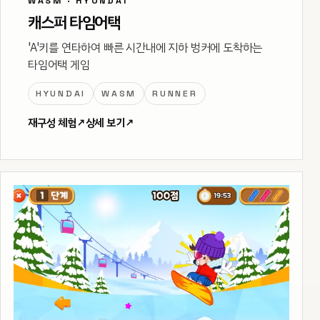
WASM · HYUNDAI
캐스퍼 타임어택
'A'키를 연타하여 빠른 시간내에 지하 벙커에 도착하는
타임어택 게임
HYUNDAI
WASM
RUNNER
재구성 체험
↗
상세 보기
↗