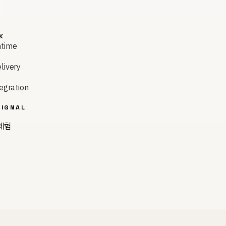
K
time
livery
egration
IGNAL
체험