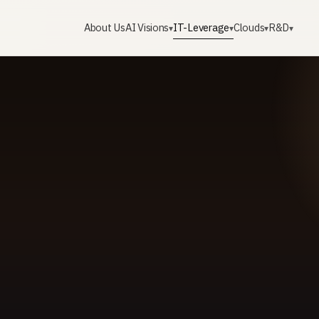
About Us
AI Visions
IT-Leverage
Clouds
R&D
▾
▾
▾
▾