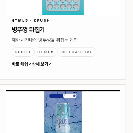
HTML5 · KRUSH
병뚜껑 뒤집기
제한 시간내에 병뚜껑을 뒤집는 게임
KRUSH
HTML5
INTERACTIVE
바로 체험
↗
상세 보기
↗