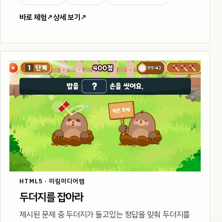
바로 체험
↗
상세 보기
↗
HTML5 · 미림미디어랩
두더지를 잡아라
제시된 문제 중 두더지가 들고있는 정답을 맞춰 두더지를