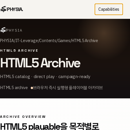
PHYSIA.
Capabilities
PHYSIA
PHYSIA
IT-Leverage
Contents
Games
HTML5 Archive
HTML5 ARCHIVE
HTML5 Archive
HTML5 catalog · direct play · campaign-ready
HTML5 archive
브라우저 즉시 실행형 플레이어블 아카이브
ARCHIVE OVERVIEW
HTML5 playable을 목적별로